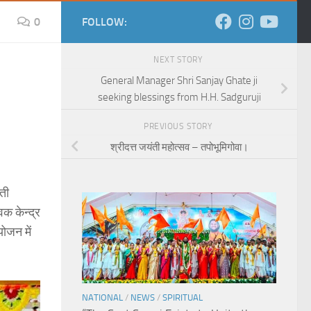
0
FOLLOW:
NEXT STORY
General Manager Shri Sanjay Ghate ji
seeking blessings from H.H. Sadguruji
PREVIOUS STORY
श्रीदत्त जयंती महोत्सव – तपोभूमिगोवा।
रती
िक केन्द्र
योजन में
NATIONAL
/
NEWS
/
SPIRITUAL