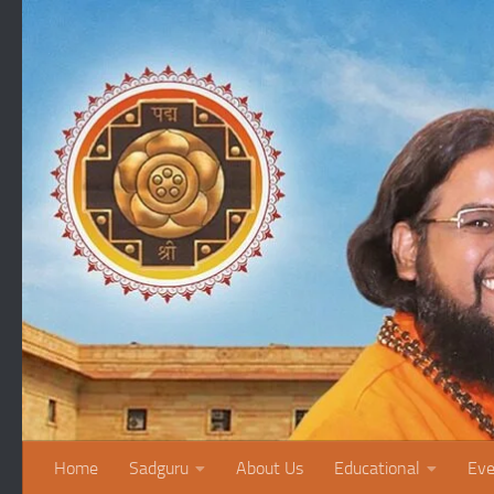
Skip to content
Home
Sadguru
About Us
Educational
Eve