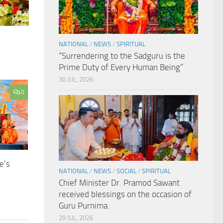
NATIONAL
/
NEWS
/
SPIRITUAL
“Surrendering to the Sadguru is the
Prime Duty of Every Human Being”
30 JUL, 2026
0
e’s
NATIONAL
/
NEWS
/
SOCIAL
/
SPIRITUAL
Chief Minister Dr. Pramod Sawant
received blessings on the occasion of
Guru Purnima.
29 JUL, 2026