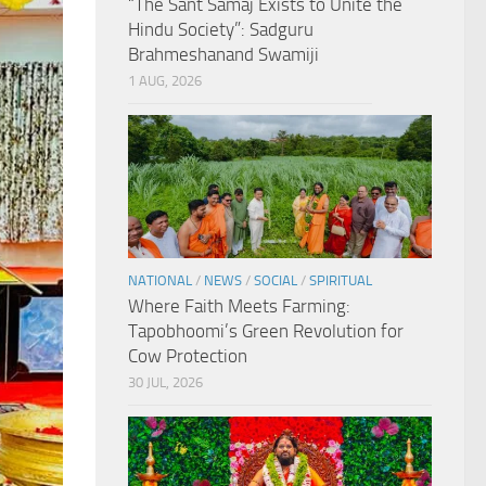
“The Sant Samaj Exists to Unite the
Hindu Society”: Sadguru
Brahmeshanand Swamiji
1 AUG, 2026
NATIONAL
/
NEWS
/
SOCIAL
/
SPIRITUAL
Where Faith Meets Farming:
Tapobhoomi’s Green Revolution for
Cow Protection
30 JUL, 2026